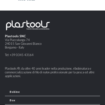
Plastools SNC
Via Piazzalunga 74
24015 San Giovanni Bianco
Bergamo - Italy
Tel: +39 0345 43164
Plastools ®, da oltre 40 anni leader nella produzione, ribobinatura e
commercializzazione di filo di nylon professionale per la pesca ed altre
applicazioni.
Bobine
Box